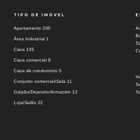
TIPO DE IMÓVEL
E
Apartamento 200
Av
B
Área Industrial 1
S
Casa 135
Cr
Casa comercial 8
Casa de condomínio 5
H
Conjunto comercial/Sala 11
S
Galpão/Deposito/Armazém 12
S
Loja/Salão 22